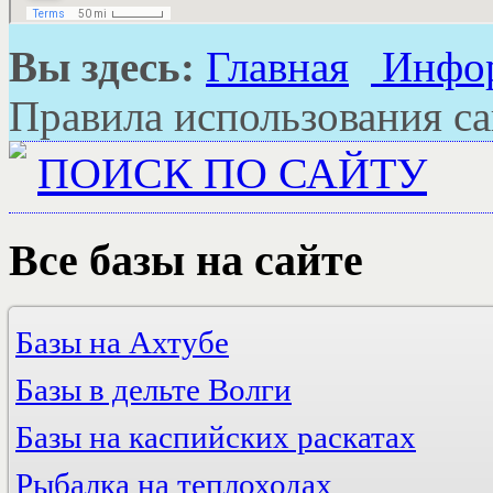
Вы здесь:
Главная
Инфо
Правила использования са
ПОИСК ПО САЙТУ
Все
базы на сайте
Базы на Ахтубе
Эконом и Стандарт
Базы в дельте Волги
Стандарт и VIP
Дом на Ахтубе
Золотой плав
Авалон
Эконом и Стандарт
Базы на каспийских раскатах
Причал рыбака
Поплавок
Стандарт и VIP
Астра на Чагане
Раздолье
Рыбалка-Лайф
Бушма
Азимут Волга Астрахань
Эконом и Стандарт
Трёхречье
Рыбалка на теплоходах
Водники
Бережок
Стандарт и VIP
Гостевой дом На раскатах
Фаворит